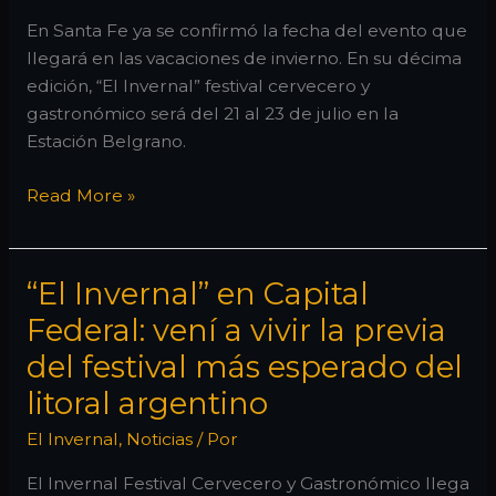
En Santa Fe ya se confirmó la fecha del evento que
llegará en las vacaciones de invierno. En su décima
edición, “El Invernal” festival cervecero y
gastronómico será del 21 al 23 de julio en la
Estación Belgrano.
El
Read More »
Invernal
ya
tiene
“El Invernal” en Capital
fecha:
Federal: vení a vivir la previa
arrancaron
del festival más esperado del
los
preparativos
litoral argentino
de
El Invernal
,
Noticias
/ Por
la
gran
El Invernal Festival Cervecero y Gastronómico llega