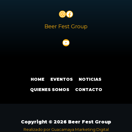
festival
más
Instagram
Facebook
esperado
del
Beer Fest Group
litoral
argentino
YouTube
HOME
EVENTOS
NOTICIAS
QUIENES SOMOS
CONTACTO
Copyright © 2026 Beer Fest Group
Realizado por Guacamaya Marketing Digital