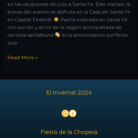
fiesta
en las vacaciones de julio a Santa Fe. Este martes, la
cervecera
previa del evento se disfruta en la Casa de Santa Fe
y
en Capital Federal.
Paella inspirada en Santa Fe
gastronómica
con surubí y arroz de la región acompañada de
de
cerveza santafesina
es la armonización perfecta
Santa
que
Fe
“El
Read More »
Invernal”
en
Capital
Federal:
El Invernal 2024
vení
a
vivir
Instagram
Facebook
la
previa
Fiesta de la Chopera
del