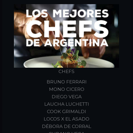
CHEFS
BRUNO FERRARI
MONO CICERO
DIEGO VEGA
LAUCHA LUCHETTI
COOK GRIMALDI
LOCOS X EL ASADO
DÉBORA DE CORRAL