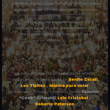
infantiles, espacios pet friendly y chill out para
disfrutar desde el mediodía hasta la noche.
El Invernal es una experiencia total para
compartir saberes y las últimas tendencias,
conectando tradición e innovación en el
sector.
El Invernal 2024
La edición 2024 recibirá la visita de artistas
destacados:llegan a Santa Fe
Benito Cerati
,
Los Tipitos
y
Música para volar
.
Encienden el fuego cocineros como
Valentín
“Cook” Grimaldi
,
Lele Cristobal
y
Roberto Petersen
.